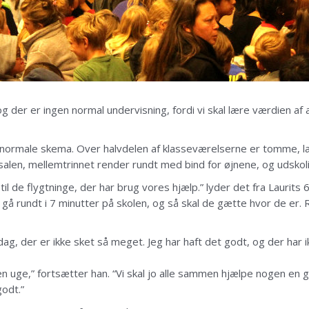
og der er ingen normal undervisning, fordi vi skal lære værdien a
t normale skema. Over halvdelen af klasseværelserne er tomme, læ
salen, mellemtrinnet render rundt med bind for øjnene, og udskolin
til de flygtninge, der har brug vores hjælp.” lyder det fra Laurits 6
 gå rundt i 7 minutter på skolen, og så skal de gætte hvor de er. 
 dag, der er ikke sket så meget. Jeg har haft det godt, og der har 
en uge,” fortsætter han. “Vi skal jo alle sammen hjælpe nogen en
godt.”