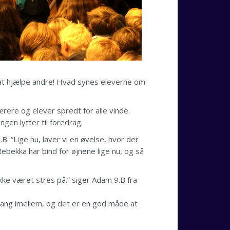
f at hjælpe andre! Hvad synes eleverne om
rere og elever spredt for alle vinde.
gen lytter til foredrag.
.B. “Lige nu, laver vi en øvelse, hvor der
Rebekka har bind for øjnene lige nu, og så
ikke været stres på.” siger Adam 9.B fra
 gang imellem, og det er en god måde at