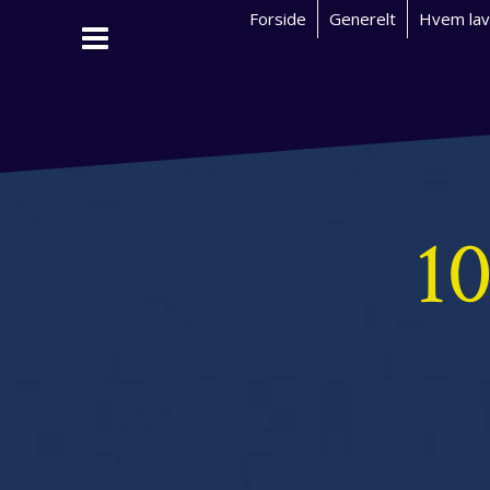
S
Forside
Generelt
Hvem lav
k
i
p
t
o
c
o
n
10
t
e
n
t