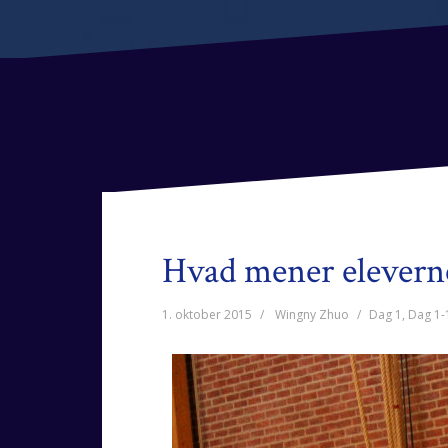
Hvad mener elevern
1. oktober 2015
Wingny Zhuo
Dag 1
,
Dag 1-