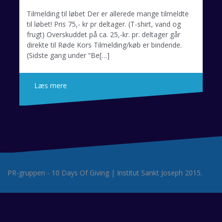
Tilmelding til løbet Der er allerede mange tilmeldte
til løbet! Pris 75,- kr pr deltager. (T-shirt, vand og
frugt) Overskuddet på ca. 25,-kr. pr. deltager går
direkte til Røde Kors Tilmelding/køb er bindende.
(Sidste gang under “Be[…]
Læs mere
PR-gruppen - 10 Days Of Giving
|
Institut Sankt Joseph
2015.