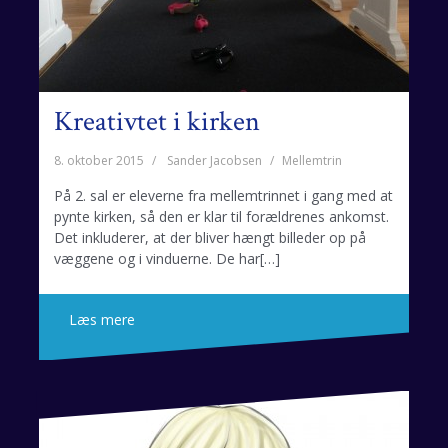
Kreativtet i kirken
8. oktober 2015
Sander Jacobsen
Mellemtrin
På 2. sal er eleverne fra mellemtrinnet i gang med at
pynte kirken, så den er klar til forældrenes ankomst.
Det inkluderer, at der bliver hængt billeder op på
væggene og i vinduerne. De har[…]
Læs mere