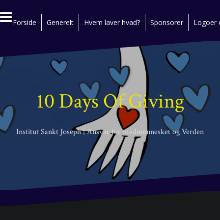
S
k
Forside
Generelt
Hvem laver hvad?
Sponsorer
Logoer o
i
p
t
o
c
o
n
10 Days Of Giving
t
e
n
t
Institut Sankt Joseph | Ansvar for medmennesket og Verden