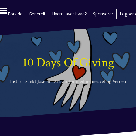
S
k
Forside
Generelt
Hvem laver hvad?
Sponsorer
Logoer o
i
p
t
o
c
o
n
10 Days Of Giving
t
e
n
t
Institut Sankt Joseph | Ansvar for medmennesket og Verden