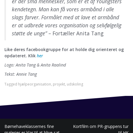
er der små mennesker, som er et af Youngsters
kendetegn. Man kan få vores armbånd i alle
slags farver. Formålet med at lave et armbånd
er at udbrede vores organisation og selvfølgelig
støtte de unge”
– Fortæller Anita Tang
Like deres facebookgruppe for at holde dig orienteret og
opdateret. Klik
her
Logo: Anita Tang & Anita Raalind
Tekst: Annie Tang
Tagged
hjælpeorganisation
,
projekt
,
udskoling
Børnehaveklassernes fine
Kortfilm om PR-gruppens tur
I
malerier er klar til at blive sat
til HK